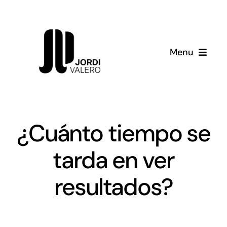
Skip
to
content
Menu
Servicios
Consultoría
¿Cuánto tiempo se
Sobre mí
tarda en ver
Recursos
resultados?