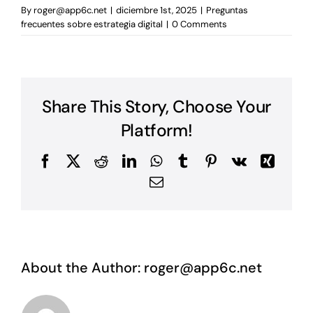
By
roger@app6c.net
|
diciembre 1st, 2025
|
Preguntas
frecuentes sobre estrategia digital
|
0 Comments
Share This Story, Choose Your
Platform!
Facebook
X
Reddit
LinkedIn
WhatsApp
Tumblr
Pinterest
Vk
Xing
Email
About the Author:
roger@app6c.net