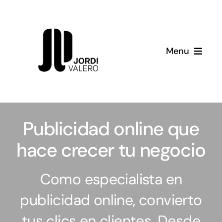
Skip
to
content
Menu
Servicios
Consultoría
Publicidad online que
Sobre mí
hace crecer tu negocio
Recursos
Como especialista en
publicidad online, convierto
tus clics en clientes. Desde