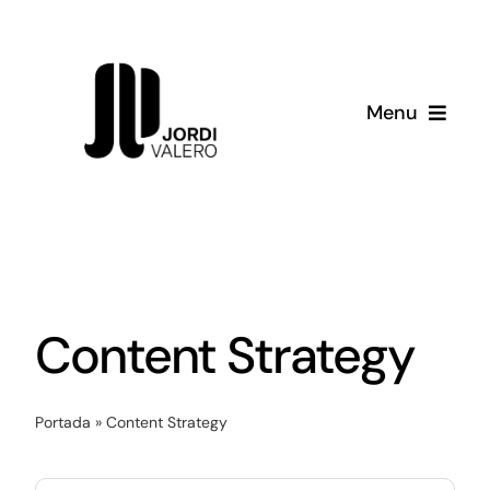
Skip
to
content
Menu
Servicios
Consultoría
Sobre mí
Content Strategy
Recursos
Portada
»
Content Strategy