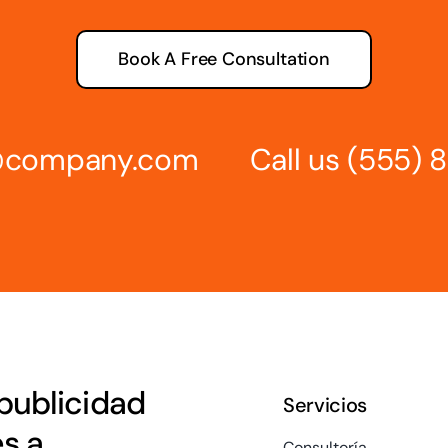
Book A Free Consultation
s@company.com
Call us
(555) 
publicidad
Servicios
es a
Consultoría