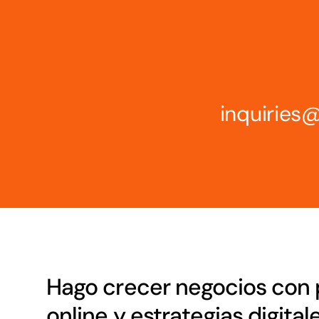
inquirie
Hago crecer negocios con 
online y estrategias digital