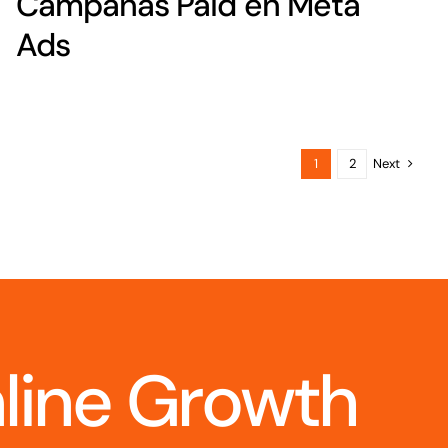
Campañas Paid en Meta
Ads
Next
1
2
nline Growth